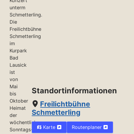
Konzert
unterm
Schmetterling.
Die
Freilichtbühne
Schmetterling
im
Kurpark
Bad
Lausick
ist
von
Mai
Standortinformationen
bis
Oktober
Freilichtbühne
Heimat
Schmetterling
der
wöchentlichen
Karte
Routenplaner
Sonntags-