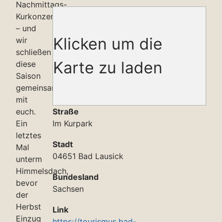
Nachmittags-
Kurkonzerte
– und
Klicken um die
wir
schließen
Karte zu laden
diese
Saison
gemeinsam
mit
euch.
Straße
Ein
Im Kurpark
letztes
Stadt
Mal
04651 Bad Lausick
unterm
Himmelsdach,
Bundesland
bevor
Sachsen
der
Herbst
Link
Einzug
https://tourismus.bad-