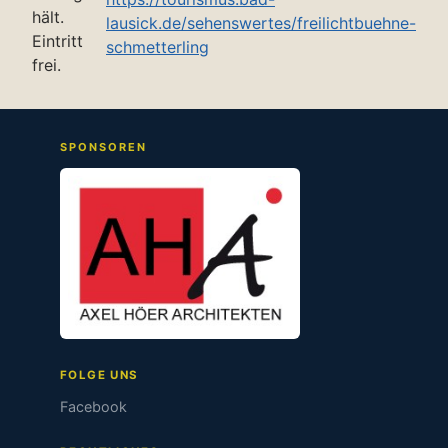
hält.
lausick.de/sehenswertes/freilichtbuehne-
Eintritt
schmetterling
frei.
SPONSOREN
FOLGE UNS
Facebook