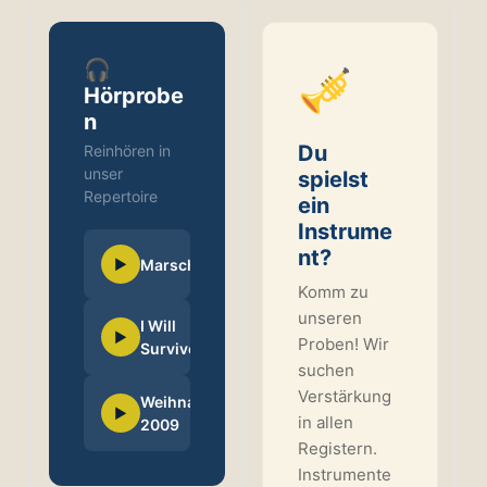
🎧
🎺
Hörprobe
n
Du
Reinhören in
unser
spielst
Repertoire
ein
Instrume
nt?
Live-
▶
Marsch
Mitschnitt
Komm zu
unseren
I Will
Live-
▶
Proben! Wir
Mitschnitt
Survive
suchen
Verstärkung
Weihnachtsgala
Video-
▶
in allen
Ausschnitt
2009
Registern.
Instrumente