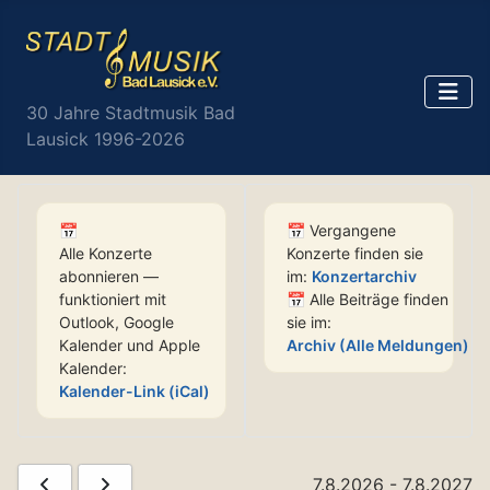
30 Jahre Stadtmusik Bad
Lausick 1996-2026
📅
📅
Vergangene
Alle Konzerte
Konzerte finden sie
abonnieren —
im:
Konzertarchiv
funktioniert mit
📅
Alle Beiträge finden
Outlook, Google
sie im:
Kalender und Apple
Archiv (Alle Meldungen)
Kalender:
Kalender-Link (iCal)
7.8.2026
-
7.8.2027